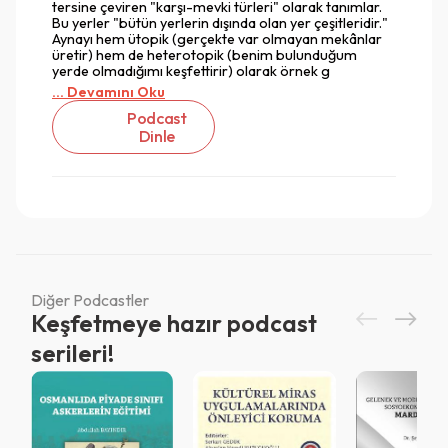
tersine çeviren "karşı-mevki türleri" olarak tanımlar.
Bu yerler "bütün yerlerin dışında olan yer çeşitleridir."
Aynayı hem ütopik (gerçekte var olmayan mekânlar
üretir) hem de heterotopik (benim bulunduğum
yerde olmadığımı keşfettirir) olarak örnek g
... Devamını Oku
Podcast
Dinle
Diğer Podcastler
Keşfetmeye hazır podcast
Vazgeç
serileri!
Vazgeç
Giriş
Vazgeç
QR Code taraması başarılı.