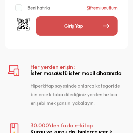
KULLANIM HAKKINDA
Beni hatırla
Şifremi unuttum
Dil ve Edebiyat
Giriş Yap
Ekonomi ve Finans
QR Code taraması başarılı.
Sistemi kurumu ile kullanıyorsunuz.
Her yerden erişin :
Fizik
Vazgeç
İster masaüstü ister mobil cihazınızla.
Hiperkitap sayesinde onlarca kategoride
Tamam
binlerce kitaba dilediğiniz yerden hızlıca
Hukuk
erişebilmek şansını yakalayın.
Kaydet
En az 3 kategori seçmeniz gerekmektedir.
30.000’den fazla e-kitap
Felsefe
Kurgu ve kurgu dışı binlerce içerik