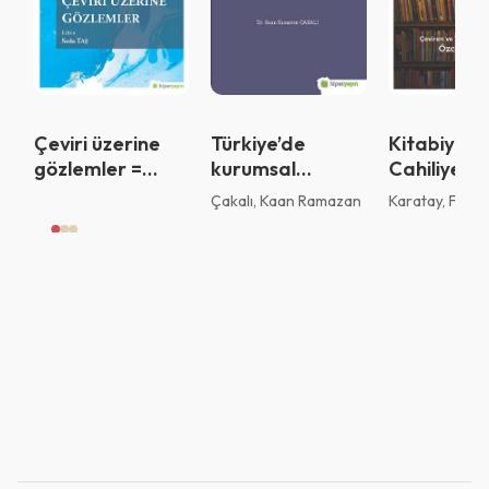
Vazgeç
Tamam
Çeviri üzerine
Türkiye’de
Kitabiyat :
gözlemler =
kurumsal
Cahiliyede
Observations on
yönetim
saadete
Çakalı, Kaan Ramazan
Karatay, Fehm
Translation
ilkelerine uyum
derecelendirmesi