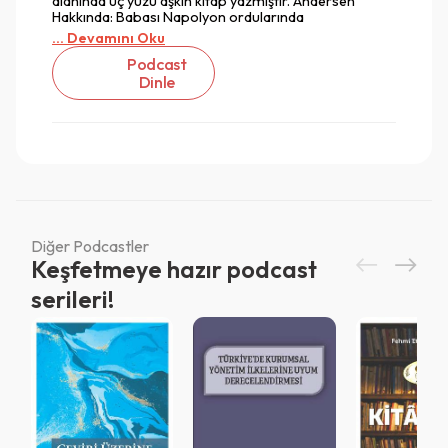
alanında üç yüzü aşkın kitap yazmıştır. Andersen
Hakkında: Babası Napolyon ordularında
... Devamını Oku
Podcast
Dinle
Diğer Podcastler
Keşfetmeye hazır podcast
serileri!
Vazgeç
Vazgeç
Giriş
Vazgeç
QR Code taraması başarılı.
Sistemi kurumu ile kullanıyorsunuz.