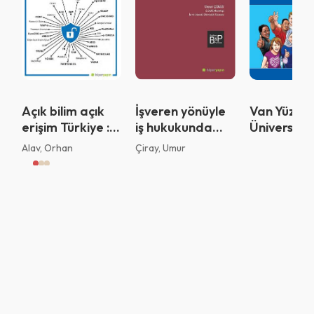
Vazgeç
Tamam
Açık bilim açık
İşveren yönüyle
Van Yüzünc
erişim Türkiye :
iş hukukunda
Üniversites
Türkiye’deki
disiplin cezaları
Yabancılar 
Alav, Orhan
Çiray, Umur
kurumsal açık
Türkçe : T
erişim arşiv
düzey A1
organizasyonlarının
yönetişim
uygulamalarının
değerlendirilmesi