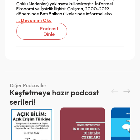
Çoklu Nedenler) yaklaşımı kullanılmıştır. İnformel
Ekonomi ve İşsizlik İlişkisi: Çalışma, 2000-2019
döneminde Batı Balkan ülkelerinde informel eko
... Devamını Oku
Podcast
Dinle
Diğer Podcastler
Keşfetmeye hazır podcast
serileri!
Vazgeç
Vazgeç
Giriş
Vazgeç
QR Code taraması başarılı.
Sistemi kurumu ile kullanıyorsunuz.