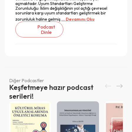
açmaktadır. Uyum Standartları Geliştirme
Zorunluluğu: İklim değişikliğinin yol açtığı çevresel
sorunlara karşı uyum standartları geliştirmek bir
zorunluluk haline gelmiş
... Devamını Oku
Podcast
Dinle
Diğer Podcastler
Keşfetmeye hazır podcast
serileri!
Vazgeç
Vazgeç
Giriş
Vazgeç
QR Code taraması başarılı.
Sistemi kurumu ile kullanıyorsunuz.