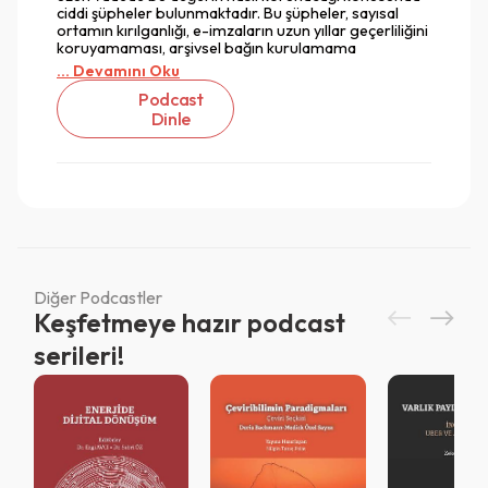
ciddi şüpheler bulunmaktadır. Bu şüpheler, sayısal
ortamın kırılganlığı, e-imzaların uzun yıllar geçerliliğini
koruyamaması, arşivsel bağın kurulamama
... Devamını Oku
Podcast
Dinle
Diğer Podcastler
Keşfetmeye hazır podcast
serileri!
Vazgeç
Vazgeç
Giriş
Vazgeç
QR Code taraması başarılı.
Sistemi kurumu ile kullanıyorsunuz.