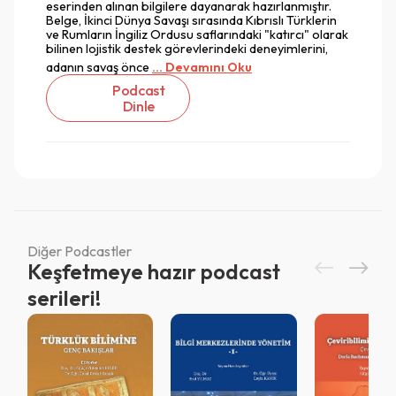
eserinden alınan bilgilere dayanarak hazırlanmıştır.
Belge, İkinci Dünya Savaşı sırasında Kıbrıslı Türklerin
ve Rumların İngiliz Ordusu saflarındaki "katırcı" olarak
bilinen lojistik destek görevlerindeki deneyimlerini,
adanın savaş önce
... Devamını Oku
Podcast
Dinle
Diğer Podcastler
Keşfetmeye hazır podcast
Vazgeç
serileri!
Vazgeç
Giriş
Vazgeç
QR Code taraması başarılı.
Sistemi kurumu ile kullanıyorsunuz.