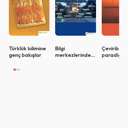
Vazgeç
Tamam
Türklük bilimine
Bilgi
Çeviribilim
genç bakışlar
merkezlerinde
paradigmal
yönetim : Cilt I
Çeviri seçki
(Doris
Bachmann
Medick Öz
Sayısı)