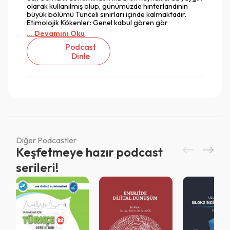
olarak kullanılmış olup, günümüzde hinterlandının
büyük bölümü Tunceli sınırları içinde kalmaktadır.
Etimolojik Kökenler: Genel kabul gören gör
... Devamını Oku
Podcast
Dinle
Diğer Podcastler
Keşfetmeye hazır podcast
serileri!
Vazgeç
Vazgeç
Giriş
Vazgeç
QR Code taraması başarılı.
Sistemi kurumu ile kullanıyorsunuz.