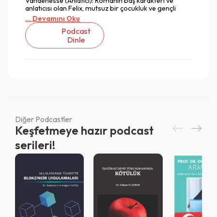
Vandenesse (Anlatıcı): Romanın baş karakteri ve
anlatıcısı olan Felix, mutsuz bir çocukluk ve gençli
... Devamını Oku
Podcast
Dinle
Diğer Podcastler
Keşfetmeye hazır podcast
serileri!
Vazgeç
Vazgeç
Giriş
Vazgeç
QR Code taraması başarılı.
Sistemi kurumu ile kullanıyorsunuz.