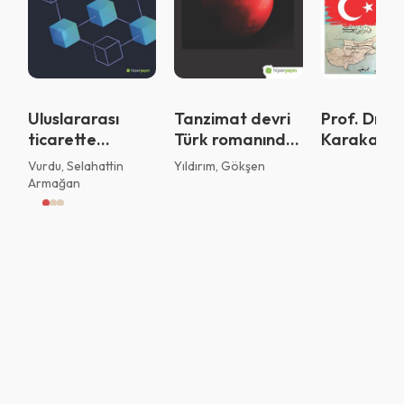
Vazgeç
Tamam
Uluslararası
Tanzimat devri
Prof. Dr. 
ticarette
Türk romanında
Karakarta
blokzincir
kötülük
armağanı :
Vurdu, Selahattin
Yıldırım, Gökşen
uygulamaları
Boğaziçi’ni
Armağan
sularından
Kıbrıs’a u
bir gönül