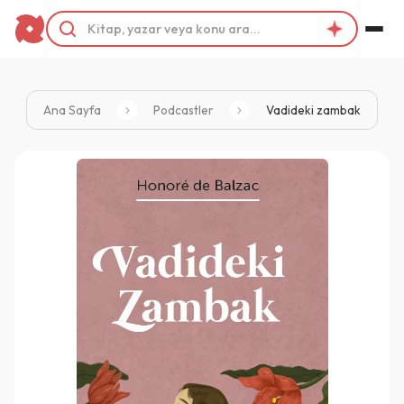
Ana Sayfa
Podcastler
Vadideki zambak