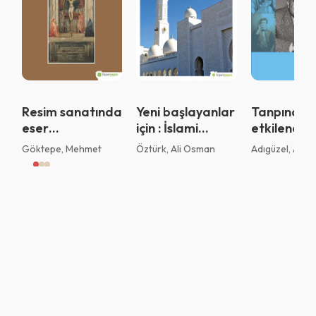
Vazgeç
Tamam
Resim sanatında
Yeni başlayanlar
Tanpınar’ı
eser
için : İslami
etkilendiği
çözümlemeleri
bankacılık ve
yorumladığ
Göktepe, Mehmet
Öztürk, Ali Osman
Adıgüzel, Ahm
finans
Batılı şahs