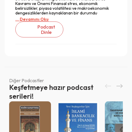
Kavramı ve Önemi Finansal stres, ekonomik
belirsizlikler, piyasa volatilitesi ve makroekonomik
dengesizliklerden kaynaklanan bir durumdu
... Devamını Oku
Podcast
Dinle
Diğer Podcastler
Keşfetmeye hazır podcast
serileri!
Vazgeç
Vazgeç
Giriş
Vazgeç
QR Code taraması başarılı.
Sistemi kurumu ile kullanıyorsunuz.