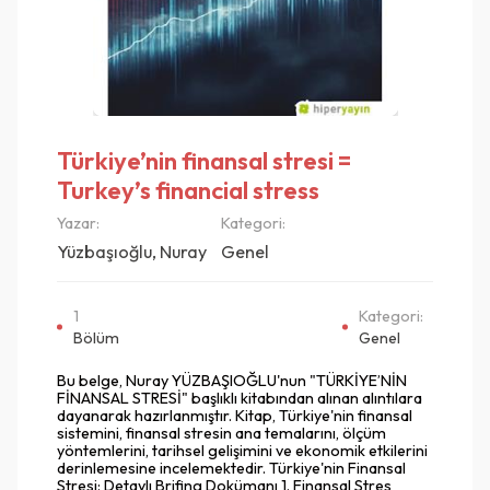
Türkiye’nin finansal stresi =
Turkey’s financial stress
Yazar:
Kategori:
Yüzbaşıoğlu, Nuray
Genel
1
Kategori:
Bölüm
Genel
Bu belge, Nuray YÜZBAŞIOĞLU'nun "TÜRKİYE’NİN
FİNANSAL STRESİ" başlıklı kitabından alınan alıntılara
dayanarak hazırlanmıştır. Kitap, Türkiye'nin finansal
sistemini, finansal stresin ana temalarını, ölçüm
yöntemlerini, tarihsel gelişimini ve ekonomik etkilerini
derinlemesine incelemektedir. Türkiye'nin Finansal
Stresi: Detaylı Brifing Dokümanı 1. Finansal Stres