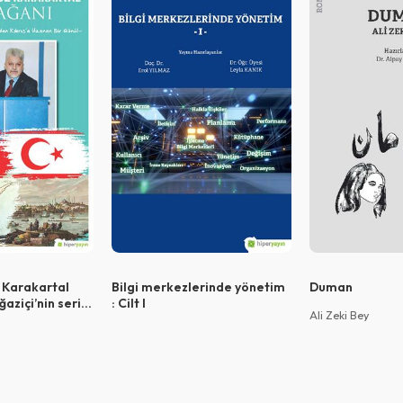
Vazgeç
Vazgeç
Vazgeç
Giriş
QR Code taraması başarılı.
Sistemi kurumu ile kullanıyorsunuz.
Vazgeç
Tamam
z Karakartal
Bilgi merkezlerinde yönetim
Duman
aziçi’nin serin
: Cilt I
Ali Zeki Bey
brıs’a uzanan