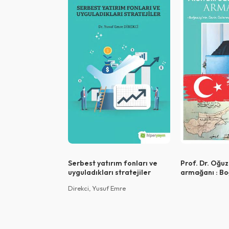
Serbest yatırım fonları ve
Prof. Dr. Oğu
uyguladıkları stratejiler
armağanı : Boğ
sularından Kı
Direkci, Yusuf Emre
bir gönül