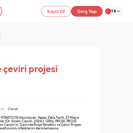
Kayıt Ol
Giriş Yap
TR
çeviri projesi
ori:
Genel
YÖNETİCİSİ Hazırlayan: Yapay Zeka Tarih: 27 Mayıs
ar (Dr. Sinem Canım, 2024) 1. GİRİŞ: PROJE, PROJE
 Canım'ın "Çeviride Proje Yönetimi ve Çeviri Projesi
neticisinin niteliklerini derinlemesine