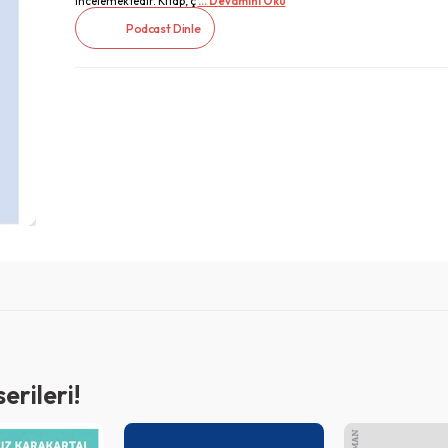
incelemektedir. Kitap, ç
... Devamını Oku
Podcast Dinle
rileri!