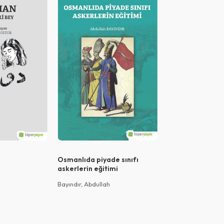
Osmanlıda piyade sınıfı
Türkiye’de ulusal
askerlerin eğitimi
kütüphanesi stra
Bayındır, Abdullah
Karadeniz, Şenol