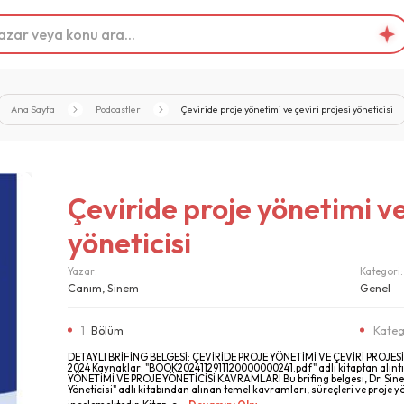
Ana Sayfa
Podcastler
Çeviride proje yönetimi ve çeviri projesi yöneticisi
Çeviride proje yönetimi ve 
yöneticisi
Yazar:
Kategori:
Canım, Sinem
Genel
1
Bölüm
Kateg
DETAYLI BRİFİNG BELGESİ: ÇEVİRİDE PROJE YÖNETİMİ VE ÇEVİRİ PROJESİ 
2024 Kaynaklar: "BOOK2024112911120000000241.pdf" adlı kitaptan alıntıl
YÖNETİMİ VE PROJE YÖNETİCİSİ KAVRAMLARI Bu brifing belgesi, Dr. Sinem
Yöneticisi" adlı kitabından alınan temel kavramları, süreçleri ve proje yö