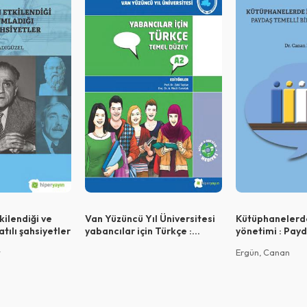
Vazgeç
Vazgeç
Vazgeç
Giriş
QR Code taraması başarılı.
Sistemi kurumu ile kullanıyorsunuz.
Vazgeç
Tamam
kilendiği ve
Van Yüzüncü Yıl Üniversitesi
Kütüphanelerde
tılı şahsiyetler
yabancılar için Türkçe :
yönetimi : Payd
temel düzey A2
model önerisi
t
Ergün, Canan