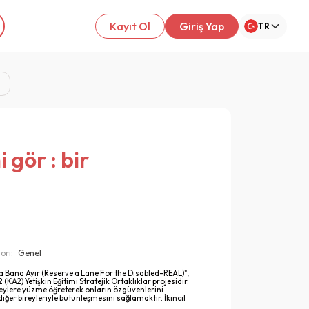
Kayıt Ol
Giriş Yap
TR
r
 gör : bir
ori:
Genel
da Bana Ayır (Reserve a Lane For the Disabled-REAL)",
A2) Yetişkin Eğitimi Stratejik Ortaklıklar projesidir.
reylere yüzme öğreterek onların özgüvenlerini
ğer bireyleriyle bütünleşmesini sağlamaktır. İkincil