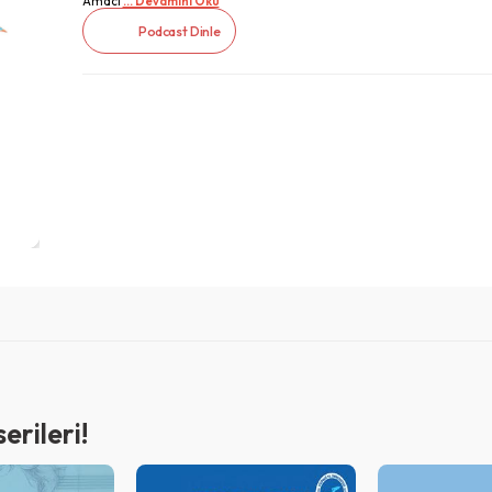
Amacı
... Devamını Oku
Podcast Dinle
rileri!