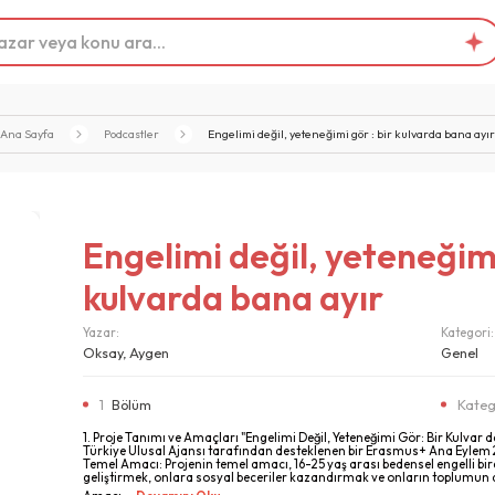
Ana Sayfa
Podcastler
Engelimi değil, yeteneğimi gör : bir kulvarda bana ayı
Engelimi değil, yeteneğimi
kulvarda bana ayır
Yazar:
Kategori:
Oksay, Aygen
Genel
1
Bölüm
Kateg
1. Proje Tanımı ve Amaçları "Engelimi Değil, Yeteneğimi Gör: Bir Kulvar 
Türkiye Ulusal Ajansı tarafından desteklenen bir Erasmus+ Ana Eylem 2 (K
Temel Amacı: Projenin temel amacı, 16-25 yaş arası bedensel engelli bi
geliştirmek, onlara sosyal beceriler kazandırmak ve onların toplumun di