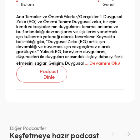
Bölüm
Genel
Ana Temalar ve Önemli Fikirler/Gerçekler 1. Duygusal
Zeka (EQ) ve Önemi Tanım: Duygusal zeka, bireyin
kendi ve başkalarının duygularını tanıma, anlama ve
bu farkındalığı davranışlarını ve ilişkilerini yönetmek
için kullanma yeteneği olarak tanımlanır. Kaynakta
belirtildiği gibi, "Duygusal Zeka (EQ) artık işin
devamlılığı ve büyümesi için vazgeçilmez olarak
görülüyor." Yüksek EQ, bireylerin duygularını,
düşünceleri ile duyguları arasındaki ilişkiyi daha iyi fark
etmesini sağlar. Gelişim: Duygusal
... Devamını Oku
Podcast
Dinle
Vazgeç
Vazgeç
Diğer Podcastler
Keşfetmeye hazır podcast
Giriş
Vazgeç