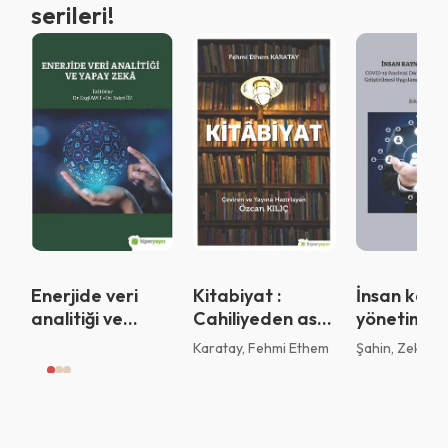
serileri!
QR Code taraması başarılı.
Sistemi kurumu ile kullanıyorsunuz.
Vazgeç
Tamam
Enerjide veri
Kitabiyat :
İnsan kayn
analitiği ve
Cahiliyeden asrı
yönetimi :
yapay zeka
saadete
COVID-19
Karatay, Fehmi Ethem
Şahin, Zekeriy
pandemi
dönemind
çalışanları
eğitimi ve