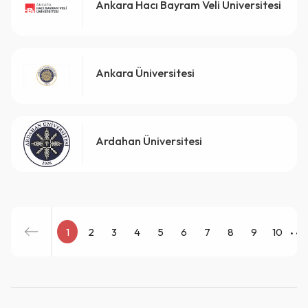
Ankara Hacı Bayram Veli Üniversitesi
Ankara Üniversitesi
QR Code taraması başarılı.
Sistemi kurumu ile kullanıyorsunuz.
Ardahan Üniversitesi
Vazgeç
Tamam
...
1
2
3
4
5
6
7
8
9
10