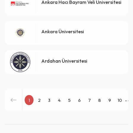
Ankara Hacı Bayram Veli Üniversitesi
Ankara Üniversitesi
QR Code taraması başarılı.
Sistemi kurumu ile kullanıyorsunuz.
Ardahan Üniversitesi
Vazgeç
Tamam
...
1
2
3
4
5
6
7
8
9
10