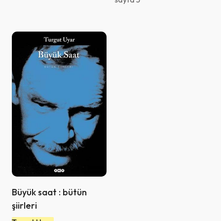
Büyük saat : bütün
şiirleri