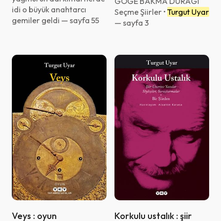
GÖĞE BAKMA DURAĞI
idi o büyük anahtarcı
Seçme Şiirler •
Turgut Uyar
gemiler geldi — sayfa 55
— sayfa 3
Veys : oyun
Korkulu ustalık : şiir