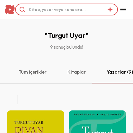
Filtrele
Kategoriler
"Turgut Uyar"
9 sonuç bulundu!
Yayınevleri
Tüm içerikler
Kitaplar
Yazarlar
(9
Yazarlar
Turgut Uyar
Yayın Dili
Basım yılı