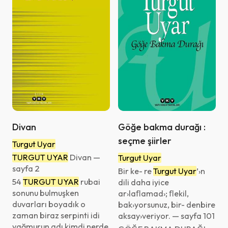
-
Filtreyi kaydet
Vazgeç
Divan
Göğe bakma durağı :
seçme şiirler
Turgut Uyar
TURGUT UYAR
Divan —
Turgut Uyar
sayfa 2
Bir ke- re
Turgut Uyar
’›n
54
TURGUT UYAR
rubai
dili daha iyice
sonunu bulmuşken
ar›laﬂamad›; ﬂekil,
duvarları boyadık o
bak›yorsunuz, bir- denbire
zaman biraz serpinti idi
aksay›veriyor. — sayfa 101
yağmurun adı kimdi nerde