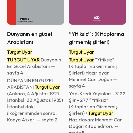
Dünyanın en güzel
“Yitiksiz” : (Kitaplarına
Arabistanı
girmemiş şiirleri)
Turgut Uyar
Turgut Uyar
TURGUT UYAR
Dünyanın
Turgut Uyar
“Yitiksiz”
En Güzel Arabistanı —
(Kitaplarına Girmemiş
sayfa 4
Şiirleri) Hazırlayan:
Mehmet Can Doğan —
DÜNYANIN EN GÜZEL
sayfa 4
ARABİSTANI
Turgut Uyar
(Ankara, 4 Ağustos 1927 -
Ya­p› Kre­di Ya­y›n­la­r› - 3122
İstanbul, 22 Ağustos 1985)
Şi­ir - 277 “Yitiksiz”
İstanbul’daki
(Kitaplarına Girmemiş
ilköğreniminden sonra,
Şiirleri) /
Turgut Uyar
Konya Askeri — sayfa 2
Hazırlayan: Mehmet Can
Doğan Ki­tap edi­tö­rü —
sayfa 5