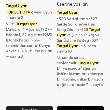
üzerine yazılar
Turgut Uyar
söyleşiler
TURGUT UYAR
Veys Oyun
Turgut Uyar
soruşturmalar : bir
— sayfa 2
• 520 Soruşturma • 527
şiirden
VEYS
Turgut Uyar
Şiirde Şairane’ye Hep
(Ankara, 4 Ağustos 1927 -
Karşı Oldum • 528
Turgut
İstanbul, 22 Ağustos 1985)
Uyar
ve Şiiri • 533 Yaş ve
İstanbul’daki ilköğ-
Şiir Üstüne Söyleşi • 537
reniminden sonra, Konya
Turgut Uyar
ile Şiirden —
Askeri Okulu, Bursa Işıklar
sayfa 10
— sayfa 3
Ve sonda şu söz
söylenmeli:
Turgut Uyar
,
bir yazısında “Eğer şiir
üstüne kuramları kalmışsa
bir ozanın, o ilkin bir ozan
değil kuramcıdır.” — sayfa
15