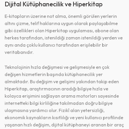
Vazgeç
Dijital Kütüphanecilik ve Hiperkitap
E-kitapların üzerine not alma, önemli görülen yerlerin
Tamam
altını çizme, telif haklarına uygun olarak paylaşabilme
gibi özellikleri olan Hiperkitap uygulaması, abone olan
herkes tarafından, istenildiği zaman istenildiği yerden ve
aynı anda çoklu kullanıcı tarafından erişilebilir bir
veritabanıdır.
Teknolojinin hızla değişmesi ve gelişmesiyle en çok
değişen hizmetlerin başında kütüphanecilik yer
almaktadır. Bu değişim ve gelişimi yakından takip eden
Hiperkitap, araştırmacının aradığı bilgiye hızla ve
kolayca erişimini sağlayan arama motorları sayesinde
internetteki bilgi kirliliğine takılmadan doğru bilgiye
ulaşmasına yardımcı olur. Fizikî alan yetersizliği,
ekonomik kaynakların kısıtlılığı ve yeni kullanıcı profilinde
yaşanan hızlı değişim, dijital kütüphaneyi aranan bir araç