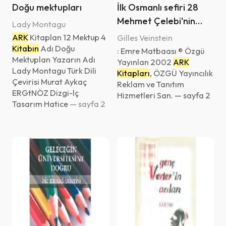
Doğu mektupları
İlk Osmanlı sefiri 28
Mehmet Çelebi'nin
Lady Montagu
Fransa anıları
ARK
Kitaplan 12 Mektup 4
Gilles Veinstein
Kitabın
Adı Doğu
: Emre Matbaası ® Özgü
Mektuplan Yazarın Adı
Yayınlan 2002
ARK
Lady Montagu Türk Dili
Kitapları
, ÖZGÜ Yayıncılık
Çevirisi Murat Aykaç
Reklam ve Tanıtım
ERGtNÖZ Dizgi-lç
Hizmetleri San. — sayfa 2
Tasarım Hatice
— sayfa 2