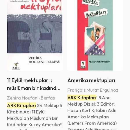
11 Eylül mektupları :
Amerika mektupları
müslüman bir kadından
François Murat Erguinoz
Kuzey Amerika'lı
ARK Kitapları
: 8 Anı-
Zehira Houfani-Berfas
kadınlara mektuplar
Mektup Dizisi: 3 Editör:
ARK Kitapları
24 Mektup 5
Hasan Kurt Kitabın Adı:
Kitabın Adı 11 Eylül
Amerika Mektuplan
Mektuplan Müslüman Bir
(Letters From America)
Kadından Kuzey Amerika!!
Yazarın Adı: François —