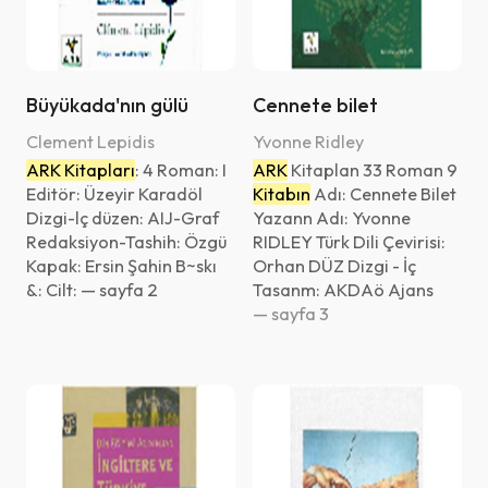
Eser Adı (Z'den - A'ya)
Yayın Tarihi (Eski - Yeni)
Yayın Tarihi (Yeni - Eski)
Büyükada'nın gülü
Cennete bilet
Yazar Adı (A'dan - Z'ye)
Clement Lepidis
Yvonne Ridley
QR Code taraması başarılı.
ARK Kitapları
: 4 Roman: I
ARK
Kitaplan 33 Roman 9
Yazar Adı (Z'den - A'ya)
Sistemi kurumu ile kullanıyorsunuz.
Editör: Üzeyir Karadöl
Kitabın
Adı: Cennete Bilet
Sayfa Sayısı (Az - Çok)
Dizgi-lç düzen: AIJ-Graf
Yazann Adı: Yvonne
Vazgeç
Redaksiyon-Tashih: Özgü
RIDLEY Türk Dili Çevirisi:
Sayfa Sayısı (Çok - Az)
Kapak: Ersin Şahin B~skı
Orhan DÜZ Dizgi - İç
Tamam
Yükleme Tarihi (Eski-Yeni)
&: Cilt: — sayfa 2
Tasanm: AKDAö Ajans
— sayfa 3
Yükleme Tarihi (Yeni-Eski)
List