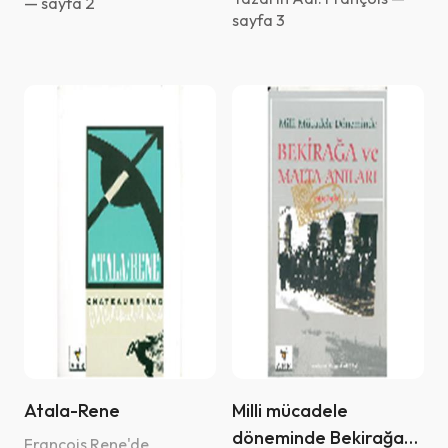
— sayfa 2
sayfa 3
Atala-Rene
Milli mücadele
döneminde Bekirağa
François Rene'de