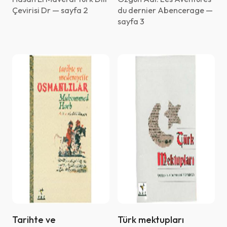
Filtreyi kaydet
Çevirisi Dr — sayfa 2
du dernier Abencerage —
Halil Kurbetoğlu
sayfa 3
Hüda Derviş
Vazgeç
Jean Jacques Robert
Lady Montagu
Lazar İştvan
Lev Nikolayeviç Tolstoy
Michel de Grece
Montesquieu
Muhammed Harb
Osman Kaya
Pierre Loti
Tarihte ve
Türk mektupları