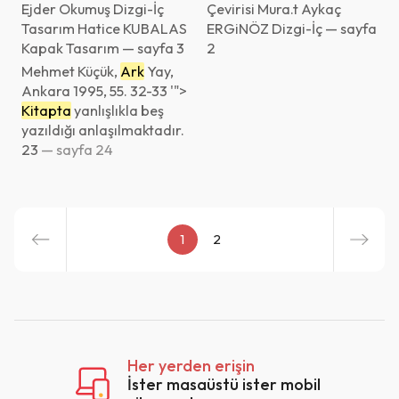
Ejder Okumuş Dizgi-İç
Çevirisi Mura.t Aykaç
Tasarım Hatice KUBALAS
ERGiNÖZ Dizgi-İç — sayfa
Kapak Tasarım — sayfa 3
2
Mehmet Küçük,
Ark
Yay,
Ankara 1995, 55. 32-33 '">
Kitapta
yanlışlıkla beş
yazıldığı anlaşılmaktadır.
23
— sayfa 24
1
2
Her yerden erişin
İster masaüstü ister mobil