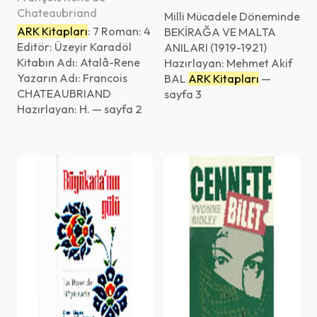
ve Malta anıları (1919 -
Chateaubriand
Milli Mücadele Döneminde
1921)
ARK Kitapları
: 7 Roman: 4
BEKİRAĞA VE MALTA
Editör: Üzeyir Karadöl
ANILARI (1919-1921)
Kitabın Adı: Atalâ-Rene
Hazırlayan: Mehmet Akif
Yazarın Adı: Francois
BAL
ARK Kitapları
—
CHATEAUBRIAND
sayfa 3
Hazırlayan: H. — sayfa 2
List
Eser Adı (A'dan - Z'ye)