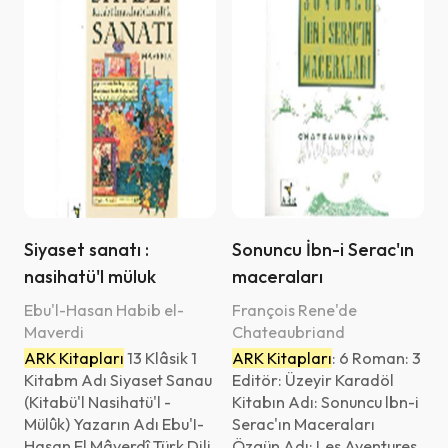
Aukai Collins
Cami Baykurt
Clement Lepidis
Corci Zeydan
Defne Bayrak
Ebu'l-Hasan Habib el-Maverdi
Fatih Alakuş
Siyaset sanatı :
Sonuncu İbn-i Serac'ın
Yayın Dili
nasihatü'l müluk
maceraları
François Murat Erguinoz
Ebu'l-Hasan Habib el-
François Rene'de
Basım yılı
Françoise Dolto
Maverdi
Chateaubriand
ARK Kitapları
13 Klâsik 1
ARK Kitapları
: 6 Roman: 3
Ghislain Ogler De Busbecq
Kitabm Adı Siyaset Sanau
Editör: Üzeyir Karadöl
-
(Kitabü'l Nasihatü'l -
Kitabın Adı: Sonuncu lbn-i
Gilles Veinstein
Mülûk) Yazarın Adı Ebu'I-
Serac'ın Maceraları
Habbab Çetin Akdeniz
Hasan El Mâverdî Türk Dili
Özgün Adı: Les Aventures