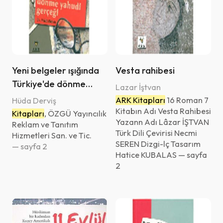
Yeni belgeler ışığında
Vesta rahibesi
Türkiye'de dönme
Lazar İştvan
Yahudi gerçeği
ARK Kitapları
16 Roman 7
Hüda Derviş
Kitabın Adı Vesta Rahibesi
Kitapları
, ÖZGÜ Yayıncılık
Yazann Adı Lâzar İŞTVAN
Reklam ve Tanıtım
Türk Dili Çevirisi Necmi
Hizmetleri San. ve Tic.
SEREN Dizgi-lç Tasarım
— sayfa 2
Hatice KUBALAS — sayfa
2