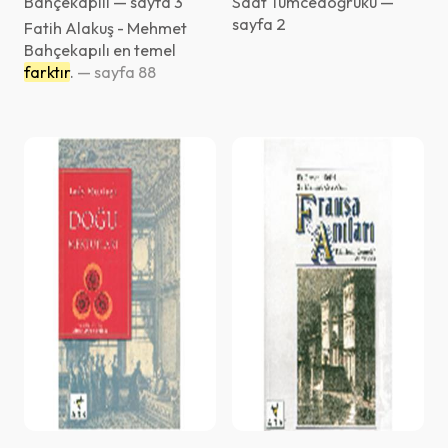
Bahçekapılı — sayfa 3
Saat Tûmcedoğruku —
sayfa 2
Fatih Alakuş - Mehmet
Bahçekapılı en temel
farktır
.
— sayfa 88