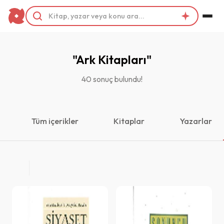
Filtrele
Kategoriler
"Ark Kitapları"
40 sonuç bulundu!
Yayınevleri
Tüm içerikler
Kitaplar
Yazarlar
Yazarlar
Ahmet Cihan
Aristoteles
Ejder Okumuş
François Rene'de Chateaubriand