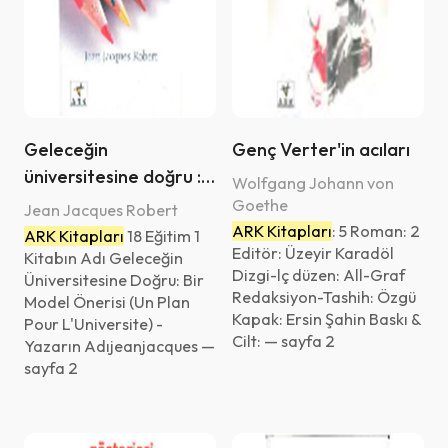
Geleceğin
Genç Verter'in acıları
üniversitesine doğru :
Wolfgang Johann von
bir model önerisi
Goethe
Jean Jacques Robert
ARK Kitapları
: 5 Roman: 2
ARK Kitapları
18 Eğitim 1
Editör: Üzeyir Karadöl
Kitabın Adı Geleceğin
Dizgi-lç düzen: All-Graf
Üniversitesine Doğru: Bir
Redaksiyon-Tashih: Özgü
Model Önerisi (Un Plan
Kapak: Ersin Şahin Baskı &
Pour L'Universite) -
Cilt: — sayfa 2
Yazarın Adıjeanjacques —
sayfa 2