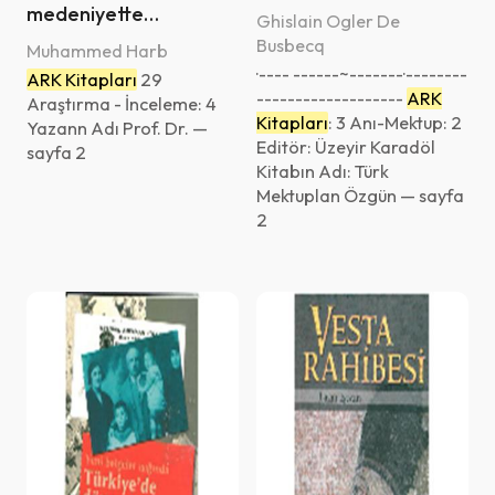
medeniyette
Talip Gül
Ghislain Ogler De
Osmanlılar
Busbecq
Muhammed Harb
Wolfgang Johann von Goethe
·---- ------~-------·--------
ARK Kitapları
29
-------------------
ARK
Araştırma - İnceleme: 4
Yahya Konuk
Kitapları
: 3 Anı-Mektup: 2
Yazann Adı Prof. Dr. —
Editör: Üzeyir Karadöl
Yvonne Ridley
sayfa 2
Kitabın Adı: Türk
Zehira Houfani-Berfas
Mektuplan Özgün — sayfa
2
Zekeriya Efiloğlu