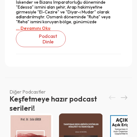
İskender ve Bizans İmparatorluğu döneminde
"Edessa" ismini alan şehir, Arap hakimiyetine
girmesiyle "El-Cezire" ve "Diyar-ı Mudar" olarak
adlandırılmıştır. Osmanlı döneminde "Ruha" veya
"Reha" ismini koruyan bölge, günümüzde
... Devamını Oku
Podcast
Dinle
Diğer Podcastler
Keşfetmeye hazır podcast
Vazgeç
serileri!
Vazgeç
Giriş
Vazgeç
QR Code taraması başarılı.