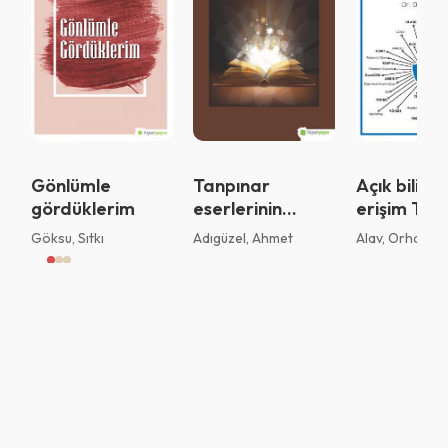
Sistemi kurumu ile kullanıyorsunuz.
Vazgeç
Tamam
Gönlümle
Tanpınar
Açık bilim 
gördüklerim
eserlerinin
erişim Türk
deyimler sözlüğü
Türkiye’de
Göksu, Sıtkı
Adıgüzel, Ahmet
Alav, Orhan
ve özdeyişler
kurumsal a
erişim arşi
organizasy
yönetişim
uygulamala
değerlendi