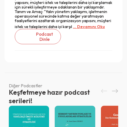
yapısını, müşteri istek ve taleplerini daha iyi karşılamak
için sürekli iyileştirmeye odaklanan bir yaklaşımdır.
Tanım ve Amaç: "Yalın yönetim yaklaşımı, işletmenin
operasyonel sürecinde katma değer yaratmayan
faaliyetlerini azaltarak organizasyon yapısını, müşteri
istek ve taleplerini daha iyi karşıl
... Devamını Oku
Podcast
Dinle
Diğer Podcastler
Keşfetmeye hazır podcast
Vazgeç
serileri!
Vazgeç
Giriş
Vazgeç
QR Code taraması başarılı.