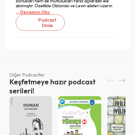
zorlukları hem de mutlulukları farklı açılardan ele
alınmıştır. Özellikle Oblonski ve Levin aileleri üzerin
... Devamını Oku
Podcast
Dinle
Diğer Podcastler
Keşfetmeye hazır podcast
serileri!
Vazgeç
Vazgeç
Giriş
Vazgeç
QR Code taraması başarılı.
Sistemi kurumu ile kullanıyorsunuz.