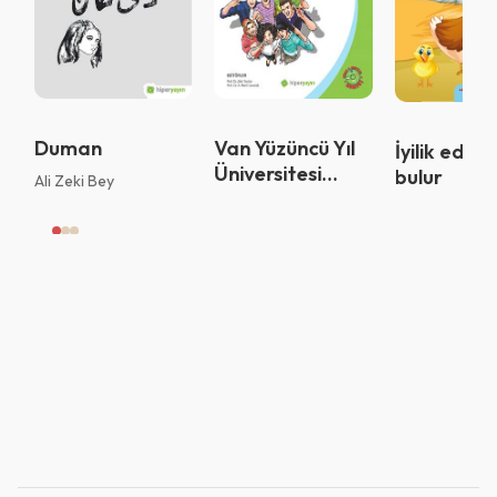
Vazgeç
Tamam
Duman
Van Yüzüncü Yıl
İyilik eden i
Üniversitesi
bulur
Ali Zeki Bey
Yabancılar için
Türkçe : Ders
Kitabı Orta
Düzey B2