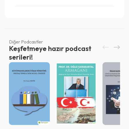
Diğer Podcastler
Keşfetmeye hazır podcast
serileri!
Vazgeç
Vazgeç
Giriş
Vazgeç
QR Code taraması başarılı.
Sistemi kurumu ile kullanıyorsunuz.
Vazgeç