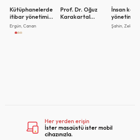
Tamam
Kütüphanelerde
Prof. Dr. Oğuz
İnsan kayn
itibar yönetimi :
Karakartal
yönetimi :
Paydaş temelli
armağanı :
COVID-19
Ergün, Canan
Şahin, Zekeriy
bir model önerisi
Boğaziçi’nin serin
pandemi
sularından
dönemind
Kıbrıs’a uzanan
çalışanları
bir gönül
eğitimi ve
geliştirilme
uygulamala
Sabancı
Topluluğu 
Her yerden erişin
İster masaüstü ister mobil
cihazınızla.