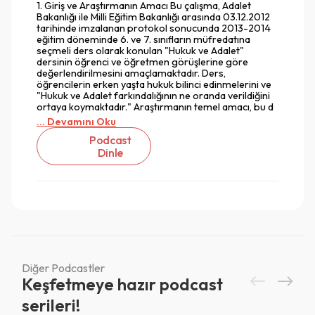
1. Giriş ve Araştırmanın Amacı Bu çalışma, Adalet
Bakanlığı ile Milli Eğitim Bakanlığı arasında 03.12.2012
tarihinde imzalanan protokol sonucunda 2013-2014
eğitim döneminde 6. ve 7. sınıfların müfredatına
seçmeli ders olarak konulan "Hukuk ve Adalet"
dersinin öğrenci ve öğretmen görüşlerine göre
değerlendirilmesini amaçlamaktadır. Ders,
öğrencilerin erken yaşta hukuk bilinci edinmelerini ve
"Hukuk ve Adalet farkındalığının ne oranda verildiğini
ortaya koymaktadır." Araştırmanın temel amacı, bu d
... Devamını Oku
Podcast
Dinle
Diğer Podcastler
Vazgeç
Vazgeç
Keşfetmeye hazır podcast
Giriş
Vazgeç
serileri!