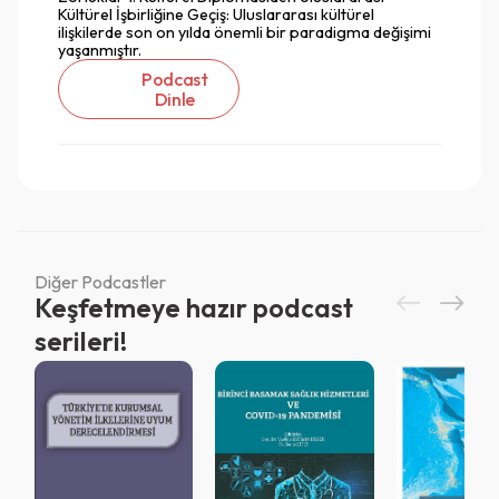
Kültürel İşbirliğine Geçiş: Uluslararası kültürel
ilişkilerde son on yılda önemli bir paradigma değişimi
yaşanmıştır.
Podcast
Dinle
Diğer Podcastler
Keşfetmeye hazır podcast
serileri!
Vazgeç
Vazgeç
Giriş
Vazgeç
QR Code taraması başarılı.
Sistemi kurumu ile kullanıyorsunuz.