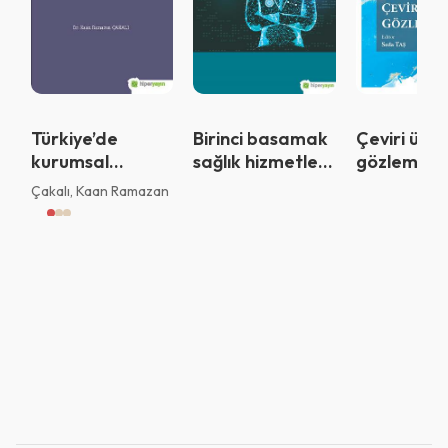
Vazgeç
Tamam
Türkiye’de
Birinci basamak
Çeviri üzer
kurumsal
sağlık hizmetleri
gözlemler 
yönetim
ve Covid 19
Observati
Çakalı, Kaan Ramazan
ilkelerine uyum
pandemisi
Translatio
derecelendirmesi