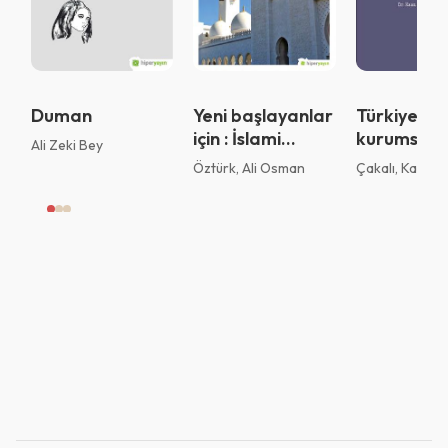
Vazgeç
Tamam
Duman
Yeni başlayanlar
Türkiye’de
için : İslami
kurumsal
Ali Zeki Bey
bankacılık ve
yönetim
Öztürk, Ali Osman
Çakalı, Kaan 
finans
ilkelerine
derecelen