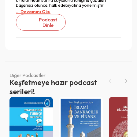
ortalarından sonra soylularla tanışma çabaları
başarısız olunca, halk edebiyatına yönelmiştir
... Devamını Oku
Podcast
Dinle
Diğer Podcastler
Keşfetmeye hazır podcast
serileri!
Vazgeç
Vazgeç
Giriş
Vazgeç
QR Code taraması başarılı.
Sistemi kurumu ile kullanıyorsunuz.