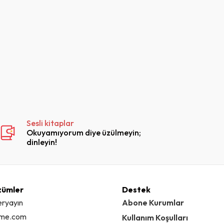
tion Systems
agement
Sesli kitaplar
Okuyamıyorum diye üzülmeyin;
dinleyin!
zümler
Destek
eryayın
Abone Kurumlar
ime.com
Kullanım Koşulları