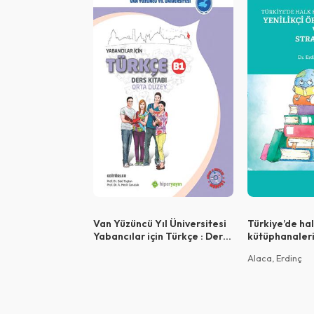
Van Yüzüncü Yıl Üniversitesi
Türkiye’de ha
Yabancılar için Türkçe : Ders
kütüphanaleri 
Kitabı Orta Düzey B1
örgüt kültürü 
Alaca, Erdinç