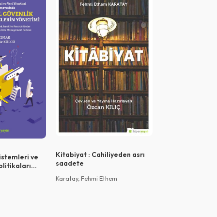
Kitabiyat : Cahiliyeden asrı
Enerjide dijital
istemleri ve
saadete
litikaları
zli ve özel
Karatay, Fehmi Ethem
tiren
timi =
 Confidential
Records Under