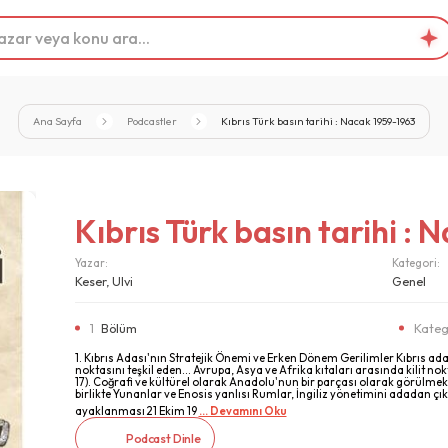
Ana Sayfa
Podcastler
Kıbrıs Türk basın tarihi : Nacak 1959-1963
Kıbrıs Türk basın tarihi :
Yazar:
Kategori:
Keser, Ulvi
Genel
1
Bölüm
Kateg
1. Kıbrıs Adası'nın Stratejik Önemi ve Erken Dönem Gerilimler Kıbrıs ad
noktasını teşkil eden... Avrupa, Asya ve Afrika kıtaları arasında kili
17). Coğrafi ve kültürel olarak Anadolu'nun bir parçası olarak görülmek
birlikte Yunanlar ve Enosis yanlısı Rumlar, İngiliz yönetimini adadan çık
ayaklanması 21 Ekim 19
... Devamını Oku
Podcast Dinle