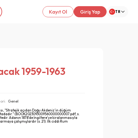
Kayıt Ol
Giriş Yap
TR
 Nacak 1959-1963
ori:
Genel
ası, "Stratejik açıdan Doğu Akdeniz’in düğüm
t noktadadır." (BOOK2023093009560000000007.pdf, s.
tedir. Adanın 1878'de İngiltere'ye kiralanmasıyla
armaya çalışmışlardır (s. 21). İlk ciddi Rum