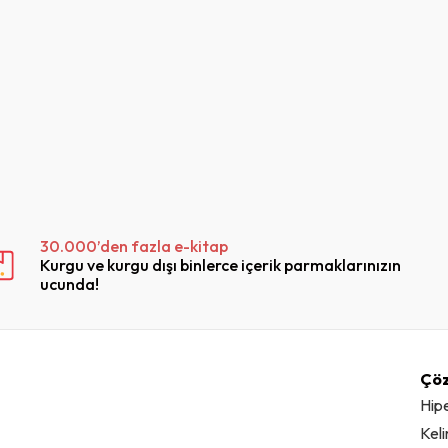
Public Informa
and Data Man
Policies
30.000’den fazla e-kitap
Kurgu ve kurgu dışı binlerce içerik parmaklarınızın
ucunda!
Çö
Hip
Kel