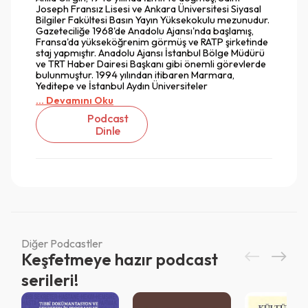
Joseph Fransız Lisesi ve Ankara Üniversitesi Siyasal
Bilgiler Fakültesi Basın Yayın Yüksekokulu mezunudur.
Gazeteciliğe 1968'de Anadolu Ajansı'nda başlamış,
Fransa'da yükseköğrenim görmüş ve RATP şirketinde
staj yapmıştır. Anadolu Ajansı İstanbul Bölge Müdürü
ve TRT Haber Dairesi Başkanı gibi önemli görevlerde
bulunmuştur. 1994 yılından itibaren Marmara,
Yeditepe ve İstanbul Aydın Üniversiteler
... Devamını Oku
Podcast
Dinle
Diğer Podcastler
Vazgeç
Keşfetmeye hazır podcast
Vazgeç
serileri!
Giriş
Vazgeç