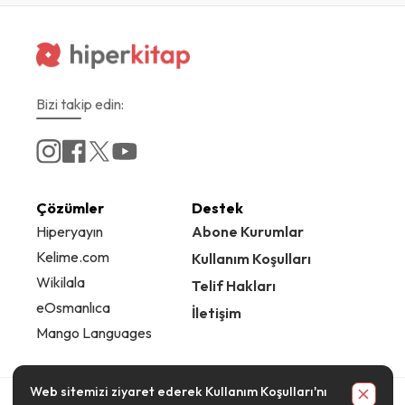
Bizi takip edin:
Çözümler
Destek
Hiperyayın
Abone Kurumlar
Kelime.com
Kullanım Koşulları
Wikilala
Telif Hakları
eOsmanlıca
İletişim
Mango Languages
Web sitemizi ziyaret ederek
Kullanım Koşulları
'nı
© 2025
Hiperlink
Limited Şirketi. Tüm hakları saklıdır.