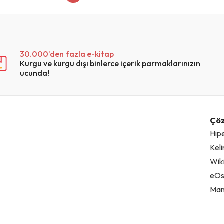
30.000’den fazla e-kitap
Kurgu ve kurgu dışı binlerce içerik parmaklarınızın
ucunda!
Çö
Hip
Kel
Wiki
eOs
Man