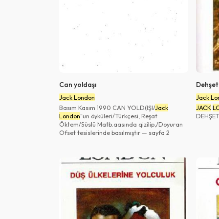
Can yoldaşı
Dehşet 
Jack London
Jack Lo
Basım Kasım 1990 CAN YOLD(IŞl/
Jack
JACK
L
London
"un öyküleri/Türkçesi, Reşat
DEHŞET
Öktem/Süslü Matb.aasında qizilip,/Doyuran
Ofset tesislerinde basılmıştır — sayfa 2