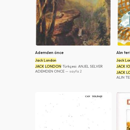
Yazar Adı (A'dan - Z'ye)
Yazar Adı (Z'den - A'ya)
Sayfa Sayısı (Az - Çok)
Sayfa Sayısı (Çok - Az)
Vazgeç
Yükleme Tarihi (Eski-Yeni)
Yükleme Tarihi (Yeni-Eski)
Ademden önce
Alın ter
List
Jack London
Jack Lo
JACK
LONDON
·Türkçesi: ANJEL SELVER
JACK
l
ADEMDEN ONCE
— sayfa 2
JACK
L
ALIN TE