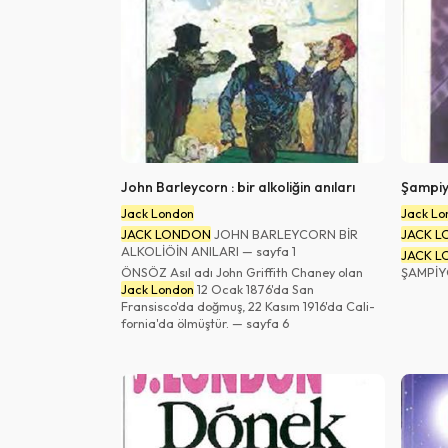
John Barleycorn : bir alkoliğin anıları
Şampi
Jack London
Jack Lo
JACK LONDON
JOHN BARLEYCORN BİR
JACK 
ALKOLİÖİN ANILARI — sayfa 1
JACK 
ÖNSÖZ Asıl adı John Griffith Chaney olan
ŞAMPİY
Jack London
12 Ocak 1876'da San
Fransisco'da doğmuş, 22 Kasım 1916'da Cali-
fornia'da ölmüştür. — sayfa 6