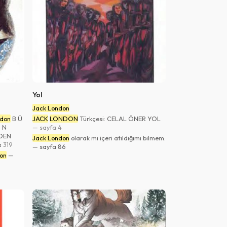
Yol
Jack London
don
B Ü
JACK
LONDON
Türkçesi: CELAL ÖNER YOL
 N
— sayfa 4
MDEN
Jack London
olarak mı içeri atıldığımı bilmem.
 319
— sayfa 86
on
—