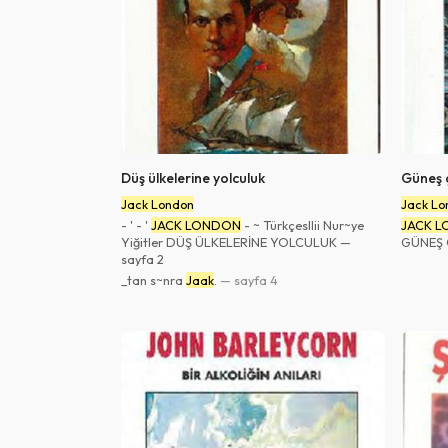
Düş ülkelerine yolculuk
Güneş 
Jack London
Jack Lo
- ' - '
JACK LONDON
- ~ Türkçesllii Nur~ye
JACK 
Yiğitler DÜŞ ÜLKELERİNE YOLCULUK —
GÜNEŞ 
sayfa 2
_tan s~nra
Jaak
.
— sayfa 4