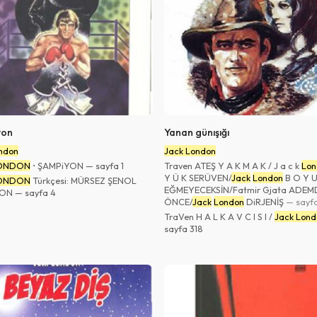
yon
Yanan günışığı
ndon
Jack London
LONDON
• ŞAMPiYON — sayfa 1
Traven ATEŞ Y A K M A K / J a c k
Lon
Y Ü K SERÜVEN/
Jack
London
B O Y U
LONDON
Türkçesi: MÜRSEZ ŞENOL
EĞMEYECEKSİN/Fatmir Gjata ADE
ON — sayfa 4
ÖNCE/
Jack
London
DiRJENİŞ
— sayfa
TraVen H A L K A V C I S I /
Jack Lond
sayfa 318