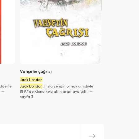
Vahşetin çağrısı
Jack London
dde ile
Jack London
, hızla zengin olmak ümidiyle
. —
1897’de Klondike’a altın aramaya gitti. —
sayfa 3