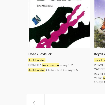
Dönek : öyküler
Beyaz d
Jack London
Jack Lo
DÖNEK *
Jack London
— sayfa 2
RESiMLi
YAYINCI
Jack London
( 1876 - 1916 ) — sayfa 5
Resimli 
Yazar
J
Stüdyo 