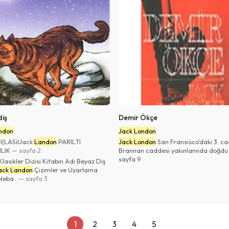
iş
Demir Ökçe
ndon
Jack London
 l{LASilJack
Landon
PARILTI
Jack London
San Fransisco'daki 3. ca
LIK
— sayfa 2
Brannan caddesi yakınlannda doğdu
sayfa 9
Klasikler Dizisi Kitabın Adı Beyaz Diş
ack
Landon
Çizimler ve Uyarlama
Neba .
— sayfa 3
1
2
3
4
5