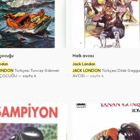
çocuğu
Halk avcısı
ndon
Jack London
LONDON
Türkçesi Tuncay Gökmen
JACK
LONDON
Türkçesi Dilek Gagg
ÇOCUĞU — sayfa 4
AVCISI
— sayfa 4
QR Code taraması başarılı.
Sistemi kurumu ile kullanıyorsunuz.
Vazgeç
Tamam