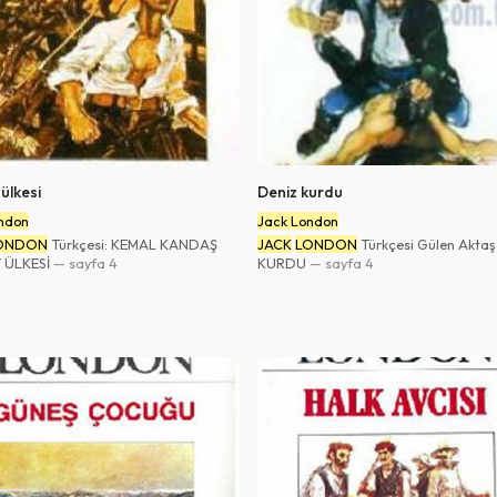
ülkesi
Deniz kurdu
ndon
Jack London
ONDON
Türkçesi: KEMAL KANDAŞ
JACK
LONDON
Türkçesi Gülen Akta
 ÜLKESİ
— sayfa 4
KURDU
— sayfa 4