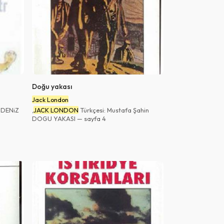
Doğu yakası
Jack London
ş DENiZ
,
JACK LONDON
Türkçesi: Mustafa Şahin
DOGU YAKASI — sayfa 4