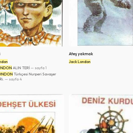
-
Filtreyi kaydet
i
Ateş yakmak
ndon
Jack London
ONDON
ALIN TERİ
— sayfa 1
ONDON
Türkçesi Nurperi Savaşer
Ri.
— sayfa 4