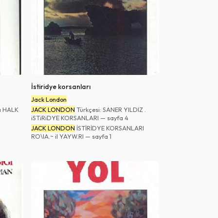
İstiridye korsanları
Jack London
a HALK
JACK LONDON
Türkçesi: SANER YILDIZ .
iSTiRiDYE KORSANLARI — sayfa 4
JACK LONDON
İSTİRİDYE KORSANLARI
RO\IA.~ il YAYW.RI — sayfa 1