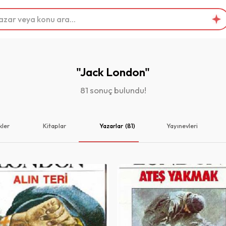
"Jack London"
81 sonuç bulundu!
kler
Kitaplar
Yazarlar
(81)
Yayınevleri
Yazarlar
Jack London
Jack London
Basım yılı