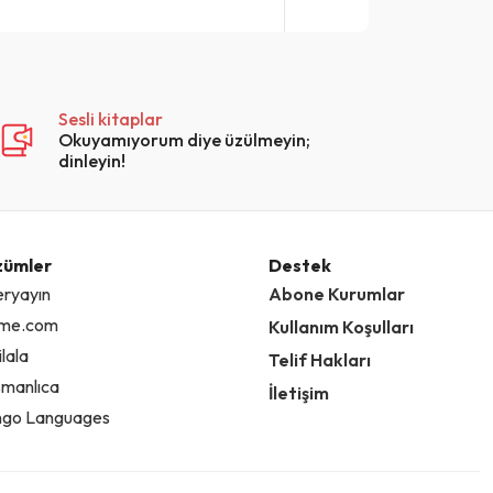
Sesli kitaplar
Okuyamıyorum diye üzülmeyin;
dinleyin!
zümler
Destek
eryayın
Abone Kurumlar
ime.com
Kullanım Koşulları
lala
Telif Hakları
manlıca
İletişim
go Languages